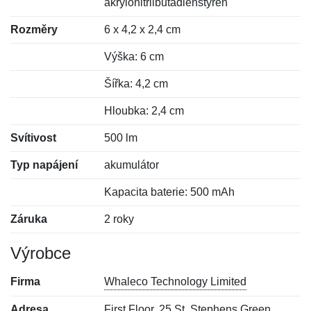
akrylonitrilbutadienstyren
Rozměry
6 x 4,2 x 2,4 cm
Výška: 6 cm
Šířka: 4,2 cm
Hloubka: 2,4 cm
Svítivost
500 lm
Typ napájení
akumulátor
Kapacita baterie: 500 mAh
Záruka
2 roky
Výrobce
Firma
Whaleco Technology Limited
Adresa
First Floor, 25 St. Stephens Green,