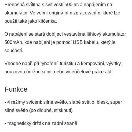
Přenosná svítilna s svítivostí 500 lm a napájením na
akumulátor. Ve velmi originálním zpracováním, které lze
použít také jako klíčenka.
O napájení se stará dobíjecí vestavěná lithiový akumulátor
500mAh, kde nabíjení je pomocí USB kabelu, který je
součástí.
Vhodné např. při rybaření, turistiku a kempování, vývrtky,
nouzovou údržbu silnic nebo víceúčelové práce atd.
Funkce
• 4 režimy svícení: silné světlo, slabé světlo, blesk, super
silné světlo (po dlouhé, stisknutí)
• magnetický držák na zadní straně