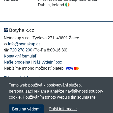
Dublin, Ireland
Nová recenze
Nový dotaz
Hodnocení:
Jméno:
*
*
Botyhaix.cz
Netnakup s.r.o., Tyršova 271, 43801 Žatec
✉
info@netnakup.cz
Jméno:
E-mail:
*
*
☎
720 278 200
(Po-Pá 8:00-16:30)
Kontaktní formulář
Naše prodejna
|
Náš výdejní box
Nabízíme mnoho možností plateb.
E-mail:
*
Zpráva
*
Zákaznický servis
Tento web používá k poskytování služeb,
Novinky emailem
personalizaci reklam a analýze návštěvnosti soubory
cookie. Používáním tohoto webu s tím souhlasíte.
Zpráva
*
Copyright © 2007-2026 (19 let s vámi)
Netnakup.cz
&
Další informace
Beru na vědomí