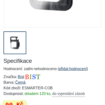
Specifikace
Hodnocení:
zatím nehodnoceno (
přidat hodnocení
)
Značka:
Bist
Barva:
Černá
Kód zboží: ESMARTER-COB
Dostupnost:
skladem 120 ks
,
do vyprodání zásob