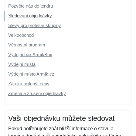
Pozvěte nás do tendru
Sledování objednávky
Slevy pro profesní skupiny
Velkoobchod
Věrnostní program
Výdejní box ArmikBox
Výdejní místa
Výdejní místo Armik.cz
Záruka nejlepší ceny
Změna a zrušení objednávky
Vaši objednávku můžete sledovat
Pokud potřebujete znát bližší informace o stavu a
termínu dodání vaší objednávky, pokračujte zadáním