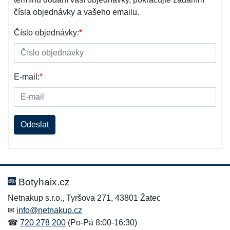
čísla objednávky a vašeho emailu.
Číslo objednávky:
*
E-mail:
*
Odeslat
Botyhaix.cz
Netnakup s.r.o., Tyršova 271, 43801 Žatec
✉
info@netnakup.cz
☎
720 278 200
(Po-Pá 8:00-16:30)