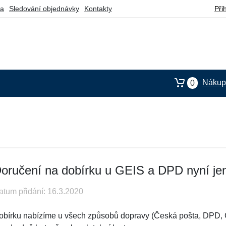
ba
Sledování objednávky
Kontakty
Při
Nákupn
0
oručení na dobírku u GEIS a DPD nyní je
atum přidání: 16.3.2020
obírku nabízíme u všech způsobů dopravy (Česká pošta, DPD, G