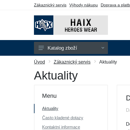
Zákaznický servis
Výhody nákupu
Doprava a plat
Katalog zboží
Taktická obuv
Úvod
Zákaznický servis
Aktuality
Pracovní obuv
Aktuality
Sportovní obuv
Doplňky
Menu
D
Dárkové poukazy
Aktuality
D
Výprodej
Často kladené dotazy
D
Kontaktní informace