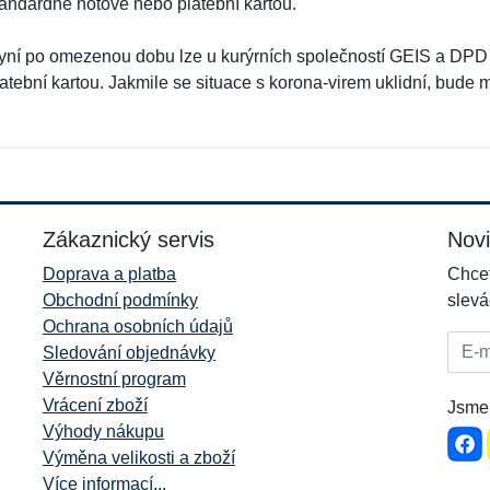
tandardně hotově nebo platební kartou.
yní po omezenou dobu lze u kurýrních společností GEIS a DPD h
atební kartou. Jakmile se situace s korona-virem uklidní, bude m
Zákaznický servis
Nov
Doprava a platba
Chcet
Obchodní podmínky
slevá
Ochrana osobních údajů
E-mai
Sledování objednávky
Věrnostní program
Vrácení zboží
Jsme 
Výhody nákupu
Výměna velikosti a zboží
Více informací...