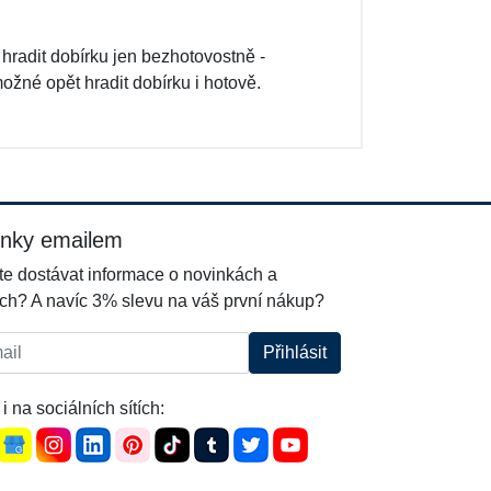
radit dobírku jen bezhotovostně -
ožné opět hradit dobírku i hotově.
inky emailem
e dostávat informace o novinkách a
ch? A navíc 3% slevu na váš první nákup?
l:
Přihlásit
i na sociálních sítích: