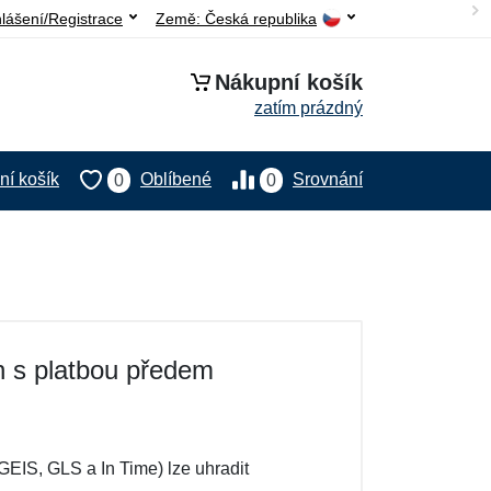
hlášení/Registrace
Země:
Česká republika
Nákupní košík
zatím prázdný
í košík
Oblíbené
Srovnání
0
0
n s platbou předem
EIS, GLS a In Time) lze uhradit