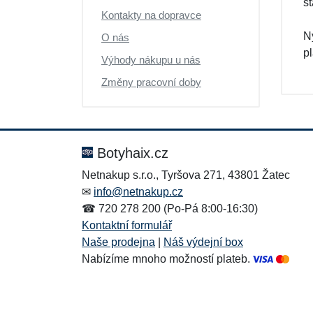
s
Kontakty na dopravce
N
O nás
pl
Výhody nákupu u nás
Změny pracovní doby
Botyhaix.cz
Netnakup s.r.o., Tyršova 271, 43801 Žatec
✉
info@netnakup.cz
☎ 720 278 200 (Po-Pá 8:00-16:30)
Kontaktní formulář
Naše prodejna
|
Náš výdejní box
Nabízíme mnoho možností plateb.