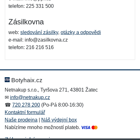
telefon: 225 331 500
Zásilkovna
web:
sledování zásilky
,
otázky a odpovědi
e-mail: info@zasilkovna.cz
telefon: 216 216 516
Botyhaix.cz
Netnakup s.r.o., Tyršova 271, 43801 Žatec
✉
info@netnakup.cz
☎
720 278 200
(Po-Pá 8:00-16:30)
Kontaktní formulář
Naše prodejna
|
Náš výdejní box
Nabízíme mnoho možností plateb.
Zákaznický servis