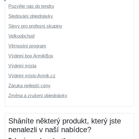
Pozvěte nás do tendru
Sledování objednávky
Slevy pro profesní skupiny
Velkoobchod
Věrnostní program
Výdejní box ArmikBox
Výdejní místa
Výdejní místo Armik.cz
Záruka nejlepší ceny
Změna a zrušení objednávky
Sháníte některý produkt, který jste
nenalezli v naší nabídce?