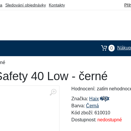
ba
Sledování objednávky
Kontakty
Při
Nákupn
0
rné
Safety 40 Low - černé
Hodnocení:
zatím nehodnoc
Značka:
Haix
Barva:
Černá
Kód zboží: 610010
Dostupnost:
nedostupné