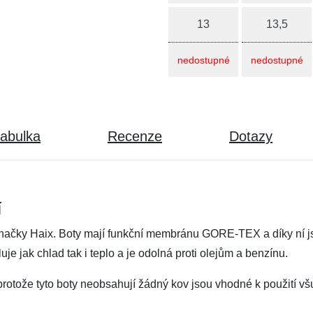
13
13,5
nedostupné
nedostupné
tabulka
Recenze
Dotazy
í
značky Haix. Boty mají funkční membránu GORE-TEX a díky ní 
je jak chlad tak i teplo a je odolná proti olejům a benzínu.
protože tyto boty neobsahují žádný kov jsou vhodné k použití v