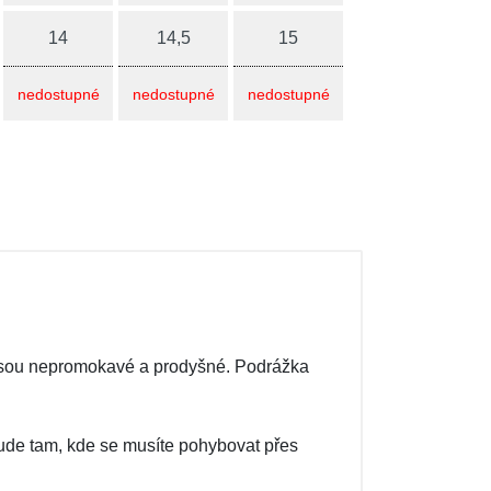
14
14,5
15
nedostupné
nedostupné
nedostupné
jsou nepromokavé a prodyšné. Podrážka
šude tam, kde se musíte pohybovat přes