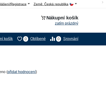
hlášení/Registrace
Země:
Česká republika
Nákupní košík
zatím prázdný
í košík
Oblíbené
Srovnání
0
0
eno (
přidat hodnocení
)