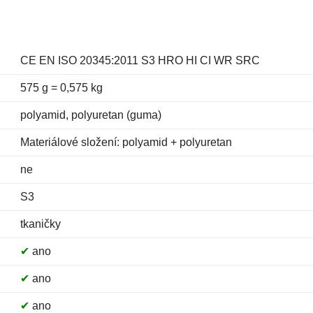
CE EN ISO 20345:2011 S3 HRO HI CI WR SRC
575 g = 0,575 kg
polyamid, polyuretan (guma)
Materiálové složení: polyamid + polyuretan
ne
S3
tkaničky
✔
ano
✔
ano
✔
ano