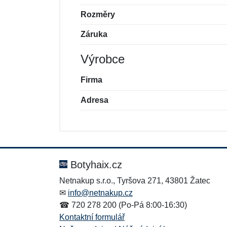
Rozměry
Záruka
Výrobce
Firma
Adresa
Nová recenze
Nový dotaz
Hodnocení:
Jméno:
*
*
Botyhaix.cz
Netnakup s.r.o., Tyršova 271, 43801 Žatec
✉
info@netnakup.cz
Zpráva
Zpráva
*
*
☎ 720 278 200 (Po-Pá 8:00-16:30)
Kontaktní formulář