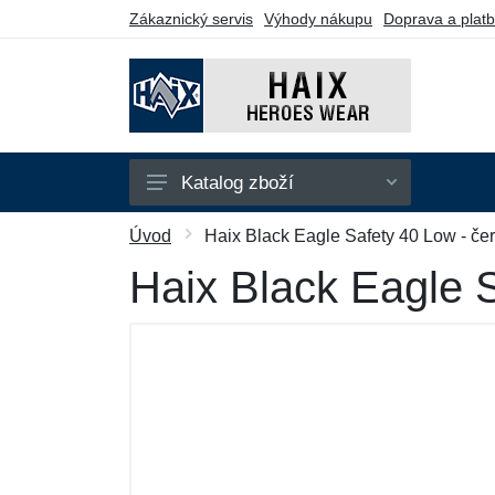
Zákaznický servis
Výhody nákupu
Doprava a plat
Katalog zboží
Taktická obuv
Úvod
Haix Black Eagle Safety 40 Low - če
Pracovní obuv
Haix Black Eagle 
Sportovní obuv
Doplňky
Dárkové poukazy
Výprodej