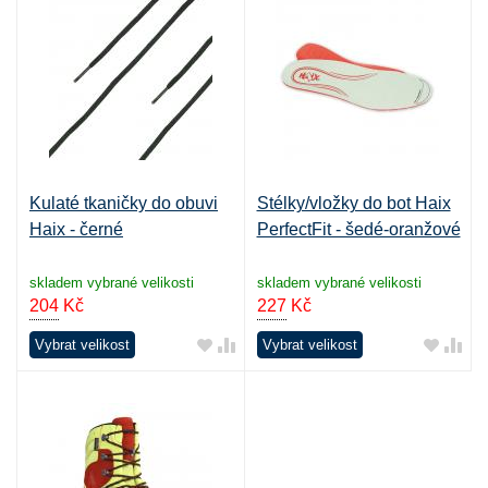
Kulaté tkaničky do obuvi
Stélky/vložky do bot Haix
Haix - černé
PerfectFit - šedé-oranžové
skladem vybrané velikosti
skladem vybrané velikosti
204
Kč
227
Kč
Vybrat velikost
Vybrat velikost