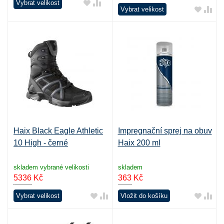
Vybrat velikost
Vybrat velikost
Haix Black Eagle Athletic
Impregnační sprej na obuv
10 High - černé
Haix 200 ml
skladem vybrané velikosti
skladem
5336
Kč
363
Kč
Vybrat velikost
Vložit do košíku