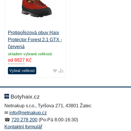
Protipořezová obuv Haix
Protector Forest 2.1 GTX -
červená
skladem vybrané velikosti
od 8827
Kč
Vybrat velikost
Botyhaix.cz
Netnakup s.r.o., Tyršova 271, 43801 Žatec
✉
info@netnakup.cz
☎
720 278 200
(Po-Pá 8:00-16:30)
Kontaktní formulář