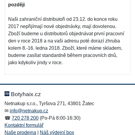
později
Naši zahraniční distributoři od 23.12. do konce roku
2017 nepřijímají nové objednávky, mají dovolenou.
Zboží budeme u distributorů objednávat první pracovní
den v roce 2018 a na vaši adresu poté dorazí zhruba
kolem 8.-16. ledna 2018. Zboží, které máme skladem,
budeme zasílat standardně během pracovních dnů,
jako kdykoliv jindy v roce.
Botyhaix.cz
Netnakup s.r.o., Tyršova 271, 43801 Žatec
✉
info@netnakup.cz
☎
720 278 200
(Po-Pá 8:00-16:30)
Kontaktní formulář
Naše prodejna
|
Náš výdejní box