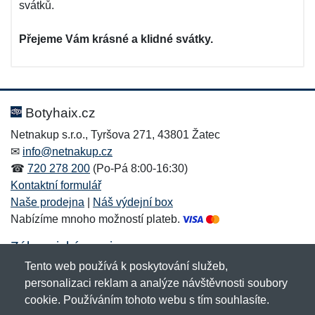
svátků.
Přejeme Vám krásné a klidné svátky.
Botyhaix.cz
Netnakup s.r.o., Tyršova 271, 43801 Žatec
✉
info@netnakup.cz
☎
720 278 200
(Po-Pá 8:00-16:30)
Kontaktní formulář
Naše prodejna
|
Náš výdejní box
Nabízíme mnoho možností plateb.
Zákaznický servis
Tento web používá k poskytování služeb,
Novinky emailem
personalizaci reklam a analýze návštěvnosti soubory
cookie. Používáním tohoto webu s tím souhlasíte.