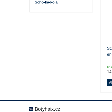
Scho-ka-kola
Sc
en
sk
14
Vl
Botyhaix.cz