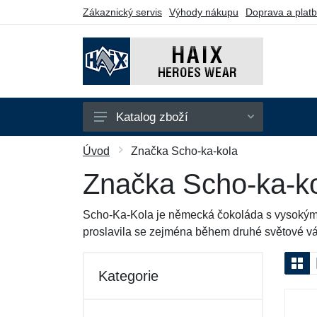
Zákaznický servis
Výhody nákupu
Doprava a plat
Katalog zboží
Taktická obuv
Úvod
Značka Scho-ka-kola
Pracovní obuv
Značka Scho-ka-k
Sportovní obuv
Scho-Ka-Kola je německá čokoláda s vysokým o
Doplňky
proslavila se zejména během druhé světové vál
Dárkové poukazy
Kategorie
Výprodej