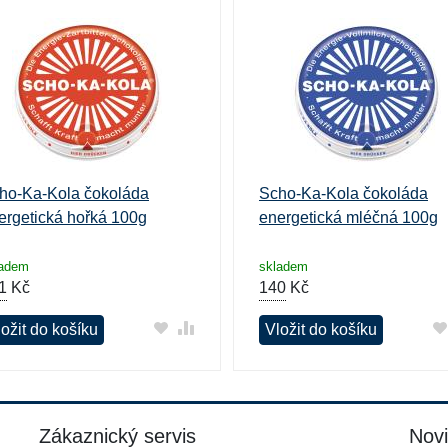
ho-Ka-Kola čokoláda
Scho-Ka-Kola čokoláda
ergetická hořká 100g
energetická mléčná 100g
ladem
skladem
1
Kč
140
Kč
ožit do košíku
Vložit do košíku
Zákaznický servis
Nov