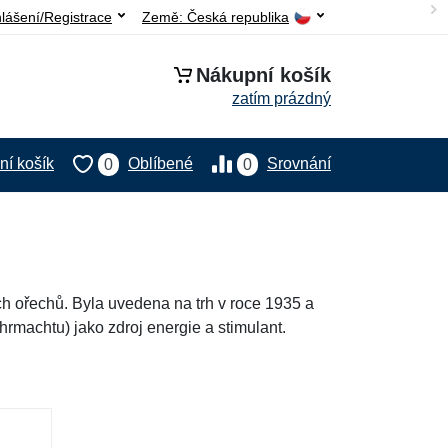
hlášení/Registrace
Země:
Česká republika
Nákupní košík
zatím prázdný
í košík
Oblíbené
Srovnání
0
0
 ořechů. Byla uvedena na trh v roce 1935 a
machtu) jako zdroj energie a stimulant.