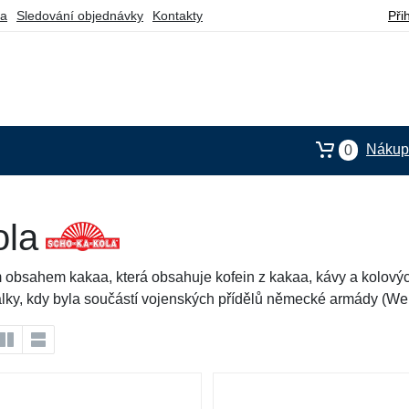
ba
Sledování objednávky
Kontakty
Při
Nákupn
0
ola
bsahem kakaa, která obsahuje kofein z kakaa, kávy a kolových
ky, kdy byla součástí vojenských přídělů německé armády (Wehr